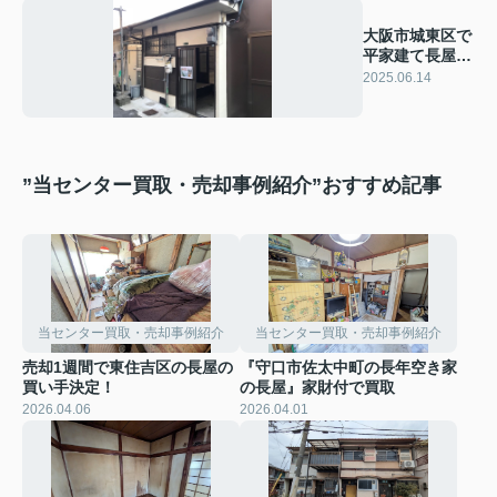
大阪市城東区で
平家建て長屋売
却
2025.06.14
”当センター買取・売却事例紹介”おすすめ記事
当センター買取・売却事例紹介
当センター買取・売却事例紹介
売却1週間で東住吉区の長屋の
『守口市佐太中町の長年空き家
買い手決定！
の長屋』家財付で買取
2026.04.06
2026.04.01