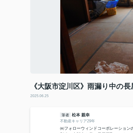
《大阪市淀川区》雨漏り中の長
2025.06.25
松本 親幸
筆者
不動産キャリア29年
㈱フォローウィンドコーポレーション