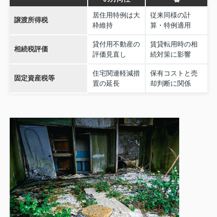
居住用特例は大
従来同様の計
譲渡所得税
枠維持
算・特例適用
貸付用不動産の
賃貸転用時の相
相続税評価
評価見直し
続対策に影響
住宅関連軽減措
保有コストと売
固定資産税等
置の延長
却判断に関係