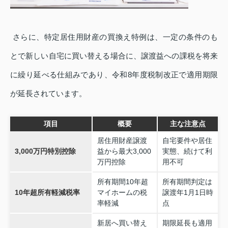
さらに、特定居住用財産の買換え特例は、一定の条件のも
とで新しい自宅に買い替える場合に、譲渡益への課税を将来
に繰り延べる仕組みであり、令和8年度税制改正で適用期限
が延長されています。
項目
概要
主な注意点
居住用財産譲渡
自宅要件や居住
3,000万円特別控除
益から最大3,000
実態、続けて利
万円控除
用不可
所有期間10年超
所有期間判定は
10年超所有軽減税率
マイホームの税
譲渡年1月1日時
率軽減
点
新居へ買い替え
期限延長も適用