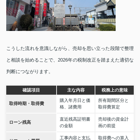
こうした流れを意識しながら、売却を思い立った段階で整理
と相談を始めることで、2026年の税制改正を踏まえた適切な
判断につながります。
確認項目
主な内容
税務上の意味
購入年月日と価
所有期間区分と
取得時期・取得費
格、諸費用
取得費算定
直近残高証明書
売却後の資金計
ローン残高
の金額
画の前提
工事内容と支払
取得費への算入