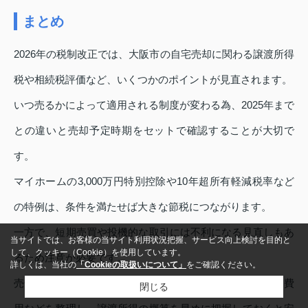
まとめ
2026年の税制改正では、大阪市の自宅売却に関わる譲渡所得
税や相続税評価など、いくつかのポイントが見直されます。
いつ売るかによって適用される制度が変わる為、2025年まで
との違いと売却予定時期をセットで確認することが大切で
す。
マイホームの3,000万円特別控除や10年超所有軽減税率など
の特例は、条件を満たせば大きな節税につながります。
一方で、短期売買や投機的な取引には不利になる見直しもあ
当サイトでは、お客様の当サイト利用状況把握、サービス向上検討を目的と
して、クッキー（Cookie）を使用しています。
るため注意が必要です。
詳しくは、当社の
「Cookieの取扱いについて」
をご確認ください。
売却前には取得時期・購入価格・ローン残高・リフォーム費
閉じる