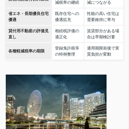
減税率の継続
減につながる
省エネ・長期優良住宅
既存住宅への
性能の高い住宅は
優遇
優遇拡充
需要維持に寄与
貸付用不動産の評価見
相続税評価の
賃貸部分がある場
直し
適正化
合は早期検討要
登録免許税等
適用期限前後で実
各種軽減税率の期限
の特例整理
質負担が変動