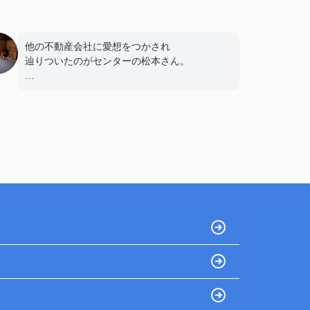
他の不動産会社に愛想をつかされ
辿りついたのがセンターの松本さん。
坂のキツイ場所でトイレは汲み取り、
雨漏りもある古い一戸建の売却を
地元の不動産屋に任せていました。
半年経っても売れる気配も見えず・・。
連絡すらないのでネットで見つけたこちらに連
絡。
松本さんが窓口で相談しましたが
何とかしますと言って頂き、売却を依頼。
売却契約まで2ヶ月ほど掛かりましたが
その間も定期的に進捗の報告もしていただき
依頼して本当に良かったと思っています。