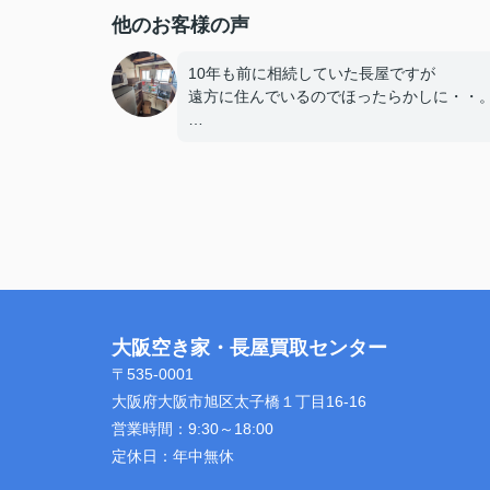
他のお客様の声
10年も前に相続していた長屋ですが
遠方に住んでいるのでほったらかしに・・
兄弟から古い家だしそろそろ処分したらと
言われ、家の近くの不動産会社に相談。
荷物も多く残っているし、配管も損傷して
平家建なので中々買い手は現れず・・。
そんな中、大阪空き家・長屋買取センター
ネットで見つけ相談、直接買い取ってくれ
と。
大阪空き家・長屋買取センター
最初の不動産会社との売るのを任せる契約
〒535-0001
切れていたので直接、センターさんに
大阪府大阪市旭区太子橋１丁目16-16
買い取ってもらいました！
営業時間：
9:30～18:00
定休日：
年中無休