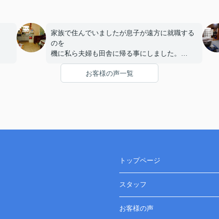
家族で住んでいましたが息子が遠方に就職する
。
のを
機に私ら夫婦も田舎に帰る事にしました。
お客様の声一覧
家の事で何回も大阪に来るのは厳しいので
最初から不動産屋の買取で売ろうと考えていま
いる
した。
数社に見積もりをお願いしましたが価格は
を
似たり寄ったり・・一番落ち着いた雰囲気の
る
松本さんを嫁さんが気に入り買取をお願いしま
した。
トップページ
が
引渡しも相談にのって頂きありがとうございま
した。
スタッフ
お客様の声