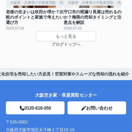
大阪府・兵庫県の不動産買取・売却・購入をお考えの方へ
大阪府・兵庫県の不動産買取・売却・購
老後の住まいは吹田か堺か？比
守口市の雨漏り長屋は売れるの
較のポイントと家族で考えたい
か？梅雨の売却タイミングと注
選び方
意点を解説
2026.07.04
2026.07.02
もっと見る
ブログトップへ
文化住宅を売却したい方必見！空室対策やスムーズな売却の流れを紹介
大阪空き家・長屋買取センター
0120-618-050
お問い合わせ
〒535-0001
大阪府大阪市旭区太子橋１丁目16-16