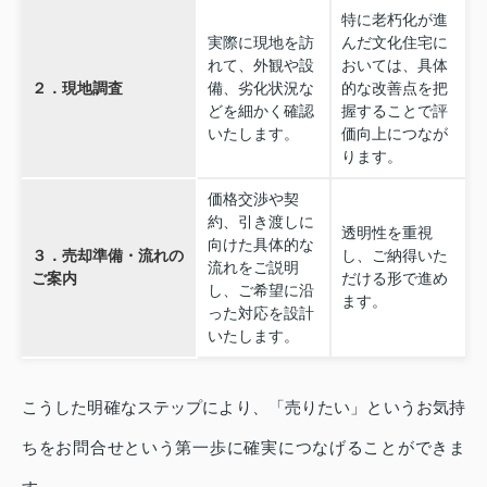
特に老朽化が進
実際に現地を訪
んだ文化住宅に
れて、外観や設
おいては、具体
２．現地調査
備、劣化状況な
的な改善点を把
どを細かく確認
握することで評
いたします。
価向上につなが
ります。
価格交渉や契
約、引き渡しに
透明性を重視
向けた具体的な
３．売却準備・流れの
し、ご納得いた
流れをご説明
ご案内
だける形で進め
し、ご希望に沿
ます。
った対応を設計
いたします。
こうした明確なステップにより、「売りたい」というお気持
ちをお問合せという第一歩に確実につなげることができま