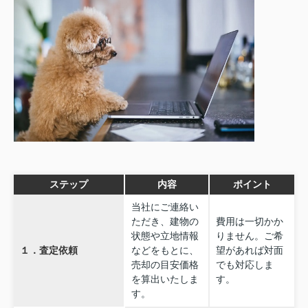
ステップ
内容
ポイント
当社にご連絡い
ただき、建物の
費用は一切かか
状態や立地情報
りません。ご希
１．査定依頼
などをもとに、
望があれば対面
売却の目安価格
でも対応しま
を算出いたしま
す。
す。