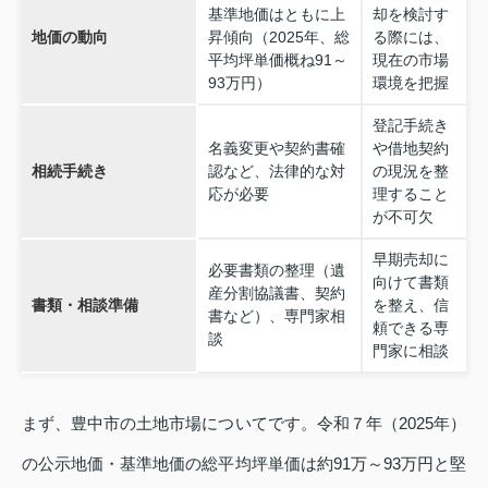
基準地価はともに上
却を検討す
地価の動向
昇傾向（2025年、総
る際には、
平均坪単価概ね91～
現在の市場
93万円）
環境を把握
登記手続き
名義変更や契約書確
や借地契約
相続手続き
認など、法律的な対
の現況を整
応が必要
理すること
が不可欠
早期売却に
必要書類の整理（遺
向けて書類
産分割協議書、契約
書類・相談準備
を整え、信
書など）、専門家相
頼できる専
談
門家に相談
まず、豊中市の土地市場についてです。令和７年（2025年）
の公示地価・基準地価の総平均坪単価は約91万～93万円と堅