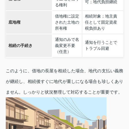
可；地代負担継続
る権利
借地権に設定
相続対象；地主責
底地権
された土地の
任として固定資産
所有権
税負担あり
通知のみで名
通知を行うことで
相続の手続き
義変更不要
トラブル回避
（任意）
このように、借地の長屋を相続した場合、地代の支払い義務
が継続し、相続後すぐに地代が重しになる場合も珍しくあり
ません。しっかりと状況整理して対応することが重要です。