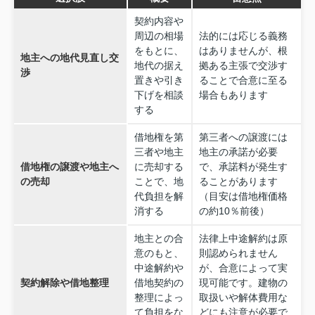
契約内容や
周辺の相場
法的には応じる義務
をもとに、
はありませんが、根
地主への地代見直し交
地代の据え
拠ある主張で交渉す
渉
置きや引き
ることで合意に至る
下げを相談
場合もあります
する
借地権を第
第三者への譲渡には
三者や地主
地主の承諾が必要
借地権の譲渡や地主へ
に売却する
で、承諾料が発生す
の売却
ことで、地
ることがあります
代負担を解
（目安は借地権価格
消する
の約10％前後）
地主との合
法律上中途解約は原
意のもと、
則認められません
中途解約や
が、合意によって実
契約解除や借地整理
借地契約の
現可能です。建物の
整理によっ
取扱いや解体費用な
て負担をな
どにも注意が必要で