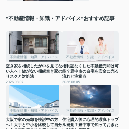
”不動産情報・知識・アドバイス”おすすめ記事
不動産情報・知識・アドバイス
不動産情報・知識・アドバイス
空き家を相続したが中を見てな
権利証なくした不動産売却は可
い人へ！鍵がない相続空き家の
能？豊中市の自宅を安全に売る
リスクと対処法
流れと注意点
2026.08.07
2026.08.05
不動産情報・知識・アドバイス
不動産情報・知識・アドバイス
大阪で家の売却を検討中の方
住宅購入後に心理的瑕疵トラブ
へ！大手と中小を比較して自分
ル発覚？豊中市で知っておきた