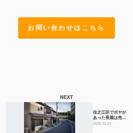
お問い合わせはこちら
NEXT
住之江区でボヤが
あった長屋は売れ
る？売却時の注意
2026.02.14
点も解説