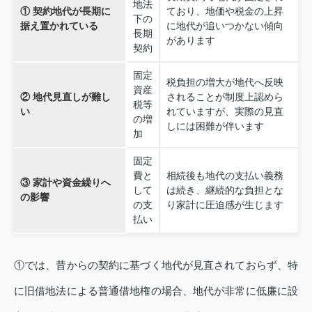
地法
① 契約地代が長期に
ており、地価や税金の上昇
下の
据え置かれている
に地代が追いつかない傾向
長期
があります
契約
固定
税負担の増大が地代へ反映
資産
② 地代見直しが難し
されることが制度上認めら
税等
い
れていますが、実際の見直
の増
しには困難が伴います
加
固定
費と
相続後も地代の支払い義務
③ 家計や資金繰りへ
して
は続き、継続的な負担とな
の影響
の支
り家計に圧迫感が生じます
払い
①では、昔からの契約に基づく地代が見直されておらず、特
に旧借地法による普通借地権の場合、地代が非常に低廉に設