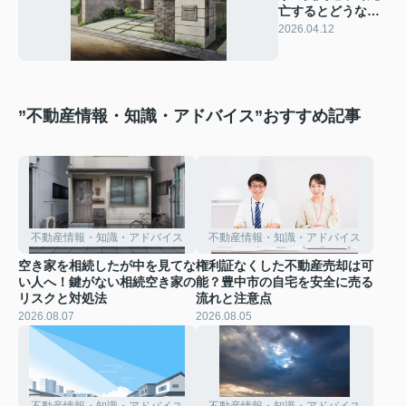
亡するとどうな
る？相続や引き渡
2026.04.12
しの流れも解説
”不動産情報・知識・アドバイス”おすすめ記事
不動産情報・知識・アドバイス
不動産情報・知識・アドバイス
空き家を相続したが中を見てな
権利証なくした不動産売却は可
い人へ！鍵がない相続空き家の
能？豊中市の自宅を安全に売る
リスクと対処法
流れと注意点
2026.08.07
2026.08.05