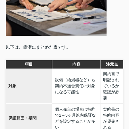
以下は、簡潔にまとめた表です。
項目
内容
注意点
契約書で
設備（給湯器など）も
明記され
対象
契約不適合責任の対象
ているか
になる可能性
確認が必
要
個人売主の場合は特約
契約書の
で2～3ヶ月以内保証な
特約内容
保証範囲・期間
どを設定することが多
が優先さ
い
れる