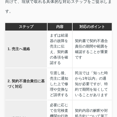
向けて、現状で取れる具体的な対応ステップをご提示しま
す。
ステップ
内容
対応のポイント
まずは給湯
器の故障を
契約書で契約不適合
売主に伝
責任の期間や範囲を
1. 売主へ連絡
え、契約書
確認することが重要
の条項を確
です
認する
引渡し後、
民法では「知った時
売主に通知
から1年以内」の通
2. 契約不適合責任に基
した上で修
知が必要ですが、特
づく対応
理や交換な
約で期間を短くして
ど請求する
いることがあります
必要に応じ
て住宅検査
契約内容の解釈や対
機関や行政
処方針について第三