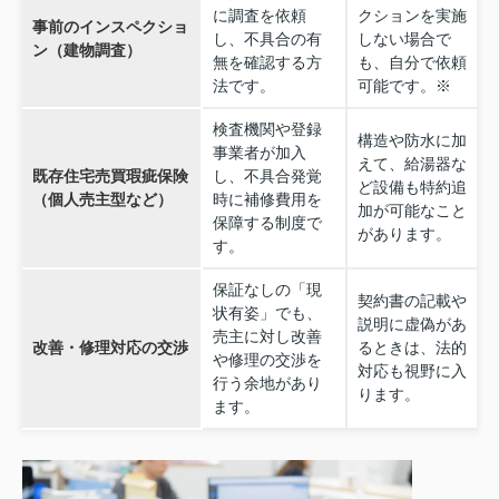
に調査を依頼
クションを実施
事前のインスペクショ
し、不具合の有
しない場合で
ン（建物調査）
無を確認する方
も、自分で依頼
法です。
可能です。※
検査機関や登録
構造や防水に加
事業者が加入
えて、給湯器な
既存住宅売買瑕疵保険
し、不具合発覚
ど設備も特約追
（個人売主型など）
時に補修費用を
加が可能なこと
保障する制度で
があります。
す。
保証なしの「現
契約書の記載や
状有姿」でも、
説明に虚偽があ
売主に対し改善
改善・修理対応の交渉
るときは、法的
や修理の交渉を
対応も視野に入
行う余地があり
ります。
ます。