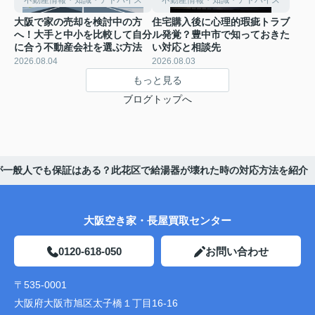
不動産情報・知識・アドバイス
不動産情報・知識・アドバイス
大阪で家の売却を検討中の方
住宅購入後に心理的瑕疵トラブ
へ！大手と中小を比較して自分
ル発覚？豊中市で知っておきた
に合う不動産会社を選ぶ方法
い対応と相談先
2026.08.04
2026.08.03
もっと見る
ブログトップへ
が一般人でも保証はある？此花区で給湯器が壊れた時の対応方法を紹介
大阪空き家・長屋買取センター
0120-618-050
お問い合わせ
〒535-0001
大阪府大阪市旭区太子橋１丁目16-16