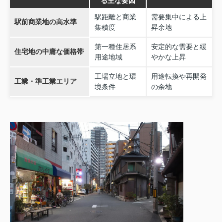
る主な要因
駅距離と商業
需要集中による上
駅前商業地の高水準
集積度
昇余地
第一種住居系
安定的な需要と緩
住宅地の中庸な価格帯
用途地域
やかな上昇
工場立地と環
用途転換や再開発
工業・準工業エリア
境条件
の余地