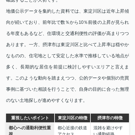
地価公示データを集約した資料では、東淀川区は近年上昇傾
向が続いており、前年比で数％から10％前後の上昇が見られ
る年度もあるなど、住環境と交通利便性の評価が高まりつつ
あります。一方、摂津市は東淀川区と比べて上昇率は穏やか
なものの、住宅地として安定した水準で推移している地点が
多く、長期的な居住を前提に検討しやすいエリアと言えま
す。このような動向を踏まえつつ、公的データや個別の売買
事例に基づいた相談を行うことで、自身の目的に合った無理
のない土地探しが進めやすくなります。
重視したいポイント
東淀川区の特徴
摂津市の特徴
都心への通勤利便性重
都心近接の鉄道
混雑を避けやす
視
アクセス
い通勤経路