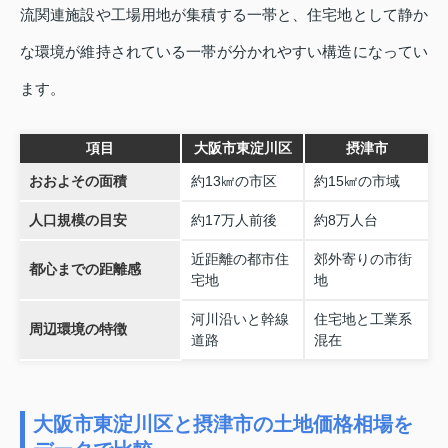
流関連施設や工場用地が集積する一帯と、住宅地として静か
な環境が維持されている一帯が分かれやすい構造になってい
ます。
項目
大阪市東淀川区
摂津市
おおよその面積
約13㎢の市区
約15㎢の市域
人口規模の目安
約17万人前後
約8万人台
近距離の都市住
郊外寄りの市街
都心までの距離感
宅地
地
河川沿いと幹線
住宅地と工業系
周辺環境の特徴
道路
混在
大阪市東淀川区と摂津市の土地価格相場を