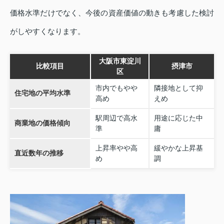
価格水準だけでなく、今後の資産価値の動きも考慮した検討
がしやすくなります。
大阪市東淀川
比較項目
摂津市
区
市内でもやや
隣接地として抑
住宅地の平均水準
高め
えめ
駅周辺で高水
用途に応じた中
商業地の価格傾向
準
庸
上昇率やや高
緩やかな上昇基
直近数年の推移
め
調