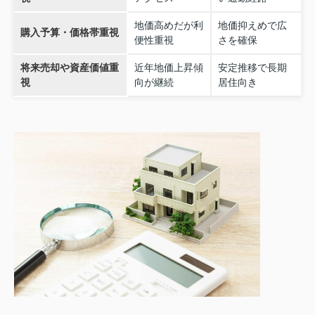
地価高めだが利
地価抑えめで広
購入予算・価格帯重視
便性重視
さを確保
将来売却や資産価値重
近年地価上昇傾
安定推移で長期
視
向が継続
居住向き