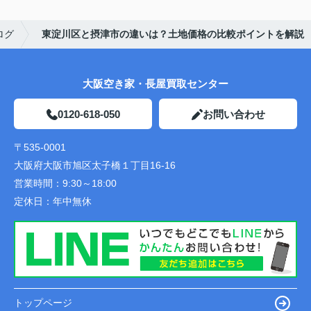
ログ
東淀川区と摂津市の違いは？土地価格の比較ポイントを解説
大阪空き家・長屋買取センター
0120-618-050
お問い合わせ
〒535-0001
大阪府大阪市旭区太子橋１丁目16-16
営業時間：
9:30～18:00
定休日：
年中無休
トップページ