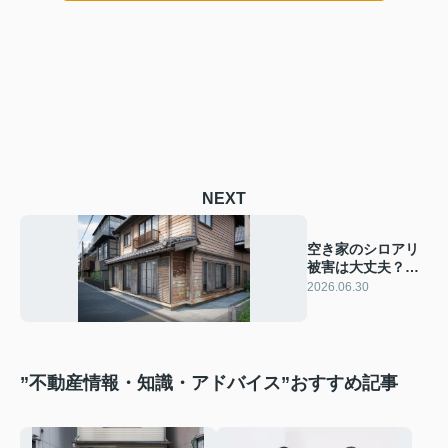
NEXT
空き家のシロアリ
被害は大丈夫？目
視でできる被害確
2026.06.30
認方法を解説
”不動産情報・知識・アドバイス”おすすめ記事