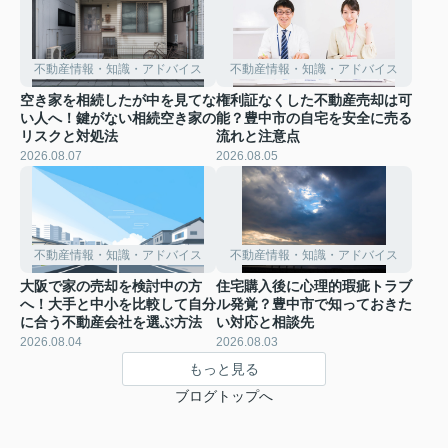
不動産情報・知識・アドバイス
不動産情報・知識・アドバイス
空き家を相続したが中を見てな
権利証なくした不動産売却は可
い人へ！鍵がない相続空き家の
能？豊中市の自宅を安全に売る
リスクと対処法
流れと注意点
2026.08.07
2026.08.05
不動産情報・知識・アドバイス
不動産情報・知識・アドバイス
大阪で家の売却を検討中の方
住宅購入後に心理的瑕疵トラブ
へ！大手と中小を比較して自分
ル発覚？豊中市で知っておきた
に合う不動産会社を選ぶ方法
い対応と相談先
2026.08.04
2026.08.03
もっと見る
ブログトップへ