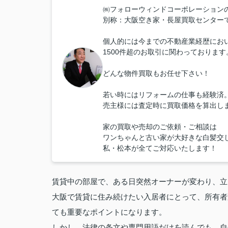
㈱フォローウィンドコーポレーション
別称：大阪空き家・長屋買取センター
個人的には今までの不動産業経歴にお
1500件超のお取引に関わっております
どんな物件買取もお任せ下さい！
若い時にはリフォームの仕事も経験済
売主様には査定時に買取価格を算出し
家の買取や売却のご依頼・ご相談は
ワンちゃんと古い家が大好きな白髪交
私・松本が全てご対応いたします！
賃貸中の部屋で、ある日突然オーナーが変わり、立
大阪で賃貸に住み続けたい入居者にとって、所有者
ても重要なポイントになります。
しかし、法律の条文や専門用語だけを読んでも、自