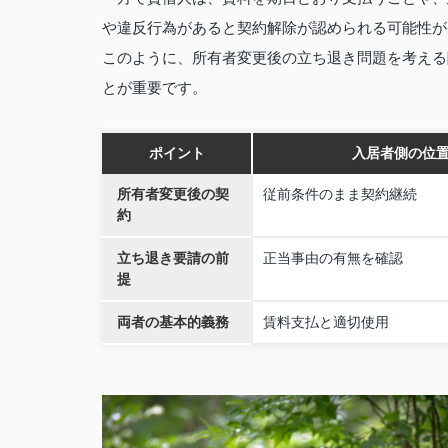
や違反行為があると契約解除が認められる可能性が
このように、所有者変更後の立ち退き問題を考える
とが重要です。
ポイント
入居者側の位
所有者変更後の契
従前条件のまま契約継続
約
立ち退き要請の前
正当事由の有無を確認
提
両者の基本的義務
賃料支払と適切使用