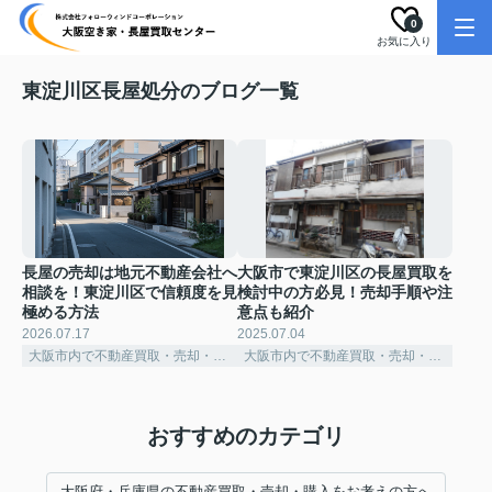
0
お気に入り
東淀川区長屋処分のブログ一覧
長屋の売却は地元不動産会社へ
大阪市で東淀川区の長屋買取を
相談を！東淀川区で信頼度を見
検討中の方必見！売却手順や注
極める方法
意点も紹介
2026.07.17
2025.07.04
大阪市内で不動産買取・売却・購入をお考えの方へ
大阪市内で不動産買取・売却・購入をお考えの方へ
おすすめのカテゴリ
大阪府・兵庫県の不動産買取・売却・購入をお考えの方へ