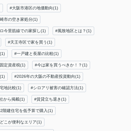
)
#大阪市港区の地価動向(1)
尼崎市の空き家処分(1)
ロ今里筋線での家探し(1)
#風致地区とは？(1)
#天王寺区で家を買う(1)
1)
#一戸建と長屋の比較(1)
固定資産税(1)
#今は家を買うべきか！？(1)
1)
#2026年の大阪の不動産投資動向(1)
宅地比較(1)
#シロアリ被害の確認方法(1)
から掲載(1)
#賃貸立ち退き(1)
2階建住宅を低予算で購入(1)
どこが便利なエリア(1)