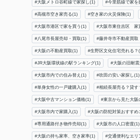
#大阪メトロ谷町線で家探し(1)
#今里筋線で家を探
#高槻市空き家売る(1)
#空き家の火災保険(1)
#大阪市港区で家を買う(1)
#大阪市東住吉区 家買
#八尾市長屋売却・買取(1)
#藤井寺市不動産買取・
#大阪の不動産買取(1)
#生野区文化住宅売れる？(
#JR大阪環状線の駅ランキング(1)
#大阪の旧耐震
#大阪市内での住み替え(1)
#吹田の安い家探し(1)
#単身女性の一戸建購入(1)
#相続長屋売る？貸す？
#大阪中古マンション価格(1)
#東京から見た大阪の
#大阪市内で家購入(1)
#大阪の防犯対策おすすめエ
#専用通路付き物件売却(1)
#大阪市の人口密度(1)
#大阪の持ち家率、空き家率(1)
#交通便利なエリア