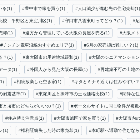
る(1)
#豊中市で家を買う(1)
#人口減少が進む先の住宅売却(1
比較 平野区と東淀川区(1)
#守口市八雲東町ってどう？(1)
#
却(1)
#遠方から管理している大阪の長屋を売る(1)
#大阪メト
#チンチン電車沿線おすすめエリア(1)
#6月の家売却は難しい？(1)
？(1)
#東大阪市の用途地域緩和(1)
#大阪のシニアマンション(
ータ(1)
#外国人から見た大阪の長屋(1)
#再建築不可の土地の
1)
#相続放棄した空き家(1)
#キタとミナミ近くは住みやすい？(
の耐震基準(1)
#東淀川区と摂津市の土地価格比較(1)
#閑静な住
市と堺市のどちらがいいの？(1)
#ポータルサイトに同じ物件が複数社
#住み替え注意点(1)
#大阪市旭区で家を買う(1)
#大阪市内の
(1)
#権利証紛失した時の家売却(1)
#本町駅へ通勤で住むなら