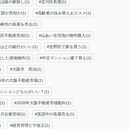
ば線の家探し(1)
#淀川区長屋(1)
賃貸か売却か(1)
#高齢者の住み替えおススメ(1)
尼崎市の長屋を売る(1)
区不動産売却(1)
#山あい住宅地の物件購入(1)
はどの銀行がいい(1)
#生野区で家を買う(1)
続した借地物件(1)
#中古マンション建て替え(1)
)
#大阪市 民泊(1)
25年の大阪不動産市場(1)
ンションどちらがいい？(1)
1)
#2026年大阪不動産市場動向(1)
川古家売却(1)
#賃貸中の長屋売る(1)
)
#経営管理ビザ改正(1)