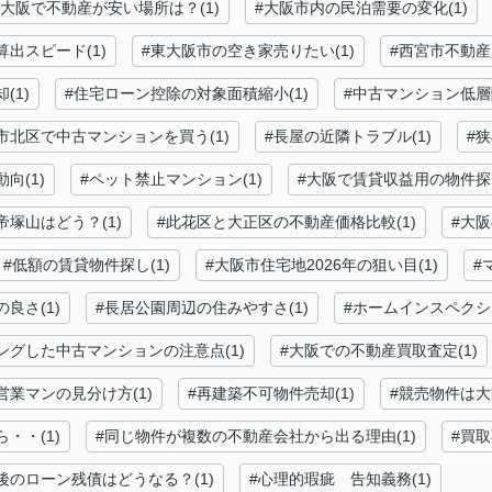
#大阪で不動産が安い場所は？(1)
#大阪市内の民泊需要の変化(1)
出スピード(1)
#東大阪市の空き家売りたい(1)
#西宮市不動産買
(1)
#住宅ローン控除の対象面積縮小(1)
#中古マンション低層
市北区で中古マンションを買う(1)
#長屋の近隣トラブル(1)
#
向(1)
#ペット禁止マンション(1)
#大阪で賃貸収益用の物件探し
帝塚山はどう？(1)
#此花区と大正区の不動産価格比較(1)
#大
#低額の賃貸物件探し(1)
#大阪市住宅地2026年の狙い目(1)
#
良さ(1)
#長居公園周辺の住みやすさ(1)
#ホームインスペクシ
ングした中古マンションの注意点(1)
#大阪での不動産買取査定(1)
営業マンの見分け方(1)
#再建築不可物件売却(1)
#競売物件は大
・・(1)
#同じ物件が複数の不動産会社から出る理由(1)
#買取
後のローン残債はどうなる？(1)
#心理的瑕疵 告知義務(1)