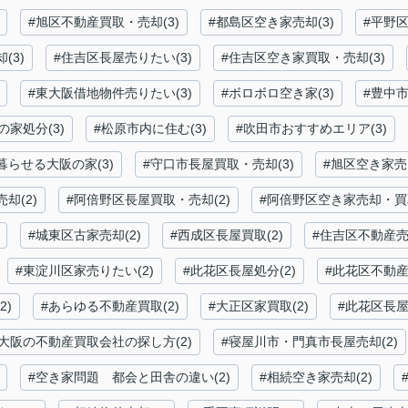
#旭区不動産買取・売却(3)
#都島区空き家売却(3)
#平野区
(3)
#住吉区長屋売りたい(3)
#住吉区空き家買取・売却(3)
#東大阪借地物件売りたい(3)
#ボロボロ空き家(3)
#豊中市
の家処分(3)
#松原市内に住む(3)
#吹田市おすすめエリア(3)
暮らせる大阪の家(3)
#守口市長屋買取・売却(3)
#旭区空き家売
却(2)
#阿倍野区長屋買取・売却(2)
#阿倍野区空き家売却・買取
#城東区古家売却(2)
#西成区長屋買取(2)
#住吉区不動産売却
#東淀川区家売りたい(2)
#此花区長屋処分(2)
#此花区不動産
2)
#あらゆる不動産買取(2)
#大正区家買取(2)
#此花区長屋
#大阪の不動産買取会社の探し方(2)
#寝屋川市・門真市長屋売却(2)
#空き家問題 都会と田舎の違い(2)
#相続空き家売却(2)