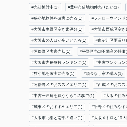
#売却検討中(1)
#豊中市借地物件売りたい(1)
#狭小地物件を確実に売る(1)
#フォローウィンド
#大阪市生野区空き家処分(1)
#大阪市西成区空き家
#大阪市の人口が多いところ(1)
#東淀川区雨漏りし
#阿倍野区実家売却(1)
#平野区売却不動産の特徴(
#大阪市内長屋数ランキング(1)
#中古マンションの
#狭小地を確実に売る(1)
#頭金なし家の購入(1)
#阿倍野区のおススメエリア(1)
#西成区のおススメ
#中古一戸建を買うならこの駅で(1)
#大阪の住み
#城東区のおすすめエリア(1)
#平野区の住みやすい
#大阪市北部と南部の違い(1)
#大阪メトロとJR大