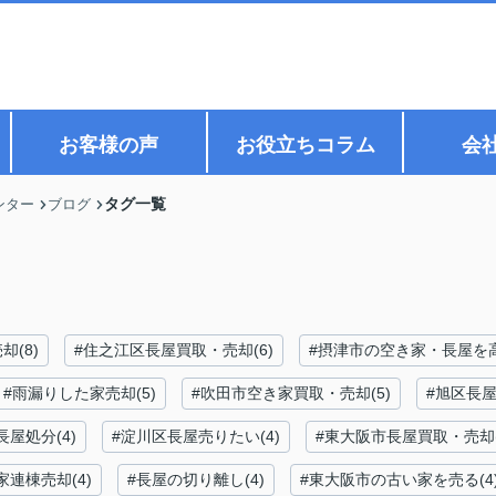
お客様の声
お役立ちコラム
会
タグ一覧
ンター
ブログ
(8)
#住之江区長屋買取・売却(6)
#摂津市の空き家・長屋を高
#雨漏りした家売却(5)
#吹田市空き家買取・売却(5)
#旭区長屋
屋処分(4)
#淀川区長屋売りたい(4)
#東大阪市長屋買取・売却(
連棟売却(4)
#長屋の切り離し(4)
#東大阪市の古い家を売る(4