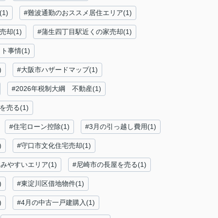
1)
#難波通勤のおススメ居住エリア(1)
売却(1)
#蒲生四丁目駅近くの家売却(1)
ト事情(1)
)
#大阪市ハザードマップ(1)
#2026年税制大綱 不動産(1)
売る(1)
#住宅ローン控除(1)
#3月の引っ越し費用(1)
)
#守口市文化住宅売却(1)
みやすいエリア(1)
#尼崎市の長屋を売る(1)
)
#東淀川区借地物件(1)
)
#4月の中古一戸建購入(1)