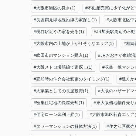
#大阪市港区の良さ(1)
#不動産売買に少子化がどう
#長堀鶴見緑地線沿線の家探し(1)
#大阪市北区中
#桃谷駅近くの家を売る(1)
#JR加美駅周辺の不動
#大阪市内の土地が上がりそうなエリア(1)
#相続
#吹田市のマンション購入(1)
#JRおおさか東線沿
#大阪メトロ堺筋線で家探し(1)
#収益一棟マンショ
#売却時の仲介会社変更のタイミング(1)
#遠方か
#大家業としての長屋投資(1)
#大阪のハザードマッ
#密集住宅地の長屋売却(1)
#東大阪借地物件売りた
#住宅ローン金利上昇(1)
#大阪市旭区新森エリア(
#タワーマンションの解体方法(1)
#住之江区家売り