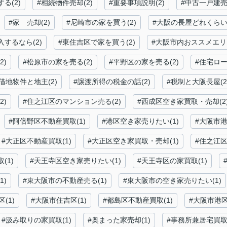
る(2)
#相続物件売却(2)
#重要事項説明(2)
#中古一戸建売却
#家 売却(2)
#尼崎市の家を買う(2)
#大阪の長屋どれくらいも
するなら(2)
#東住吉区で家を買う(2)
#大阪市内おススメエリア
2)
#松原市の家を売る(2)
#平野区の家を売る(2)
#住宅ロー
#借地物件と地主(2)
#譲渡所得の税金の話(2)
#税制と大阪長屋(2
2)
#住之江区のマンション売る(2)
#西成区空き家買取・売却(2
#阿倍野区不動産買取(1)
#港区空き家売りたい(1)
#大阪市港
#大正区不動産買取(1)
#大正区空き家買取・売却(1)
#住之江区
(1)
#天王寺区空き家売りたい(1)
#天王寺区の家買取(1)
1)
#東大阪市の不動産売る(1)
#東大阪市の空き家売りたい(1)
(1)
#大阪市住吉区(1)
#都島区不動産買取(1)
#大阪市港区
#汲み取りの家買取(1)
#奥まった家売却(1)
#事務所兼居宅買取(