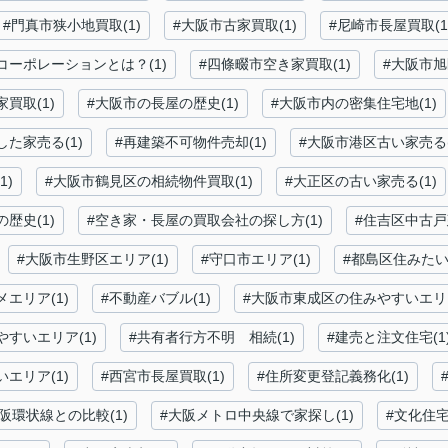
#門真市狭小地買取(1)
#大阪市古家買取(1)
#尼崎市長屋買取(1
コーポレーションとは？(1)
#四條畷市空き家買取(1)
#大阪市旭
買取(1)
#大阪市の長屋の歴史(1)
#大阪市内の密集住宅地(1)
た家売る(1)
#再建築不可物件売却(1)
#大阪市港区古い家売る(
1)
#大阪市鶴見区の相続物件買取(1)
#大正区の古い家売る(1)
歴史(1)
#空き家・長屋の買取会社の探し方(1)
#住吉区中古戸
#大阪市生野区エリア(1)
#守口市エリア(1)
#都島区住みたい街
エリア(1)
#不動産バブル(1)
#大阪市東成区の住みやすいエリア
やすいエリア(1)
#共有者行方不明 相続(1)
#建売と注文住宅(1
エリア(1)
#西宮市長屋買取(1)
#住所変更登記義務化(1)
阪環状線との比較(1)
#大阪メトロ中央線で家探し(1)
#文化住宅