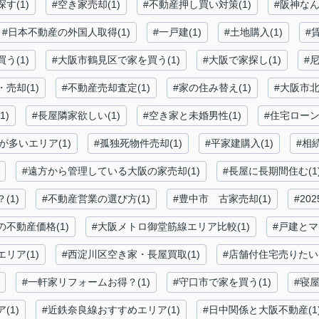
す(1)
#空き家売却(1)
#不動産押し買い対策(1)
#阪神なん
#日本不動産の外国人取得(1)
#一戸建(1)
#土地購入(1)
#
う(1)
#大阪市鶴見区で家を買う(1)
#大阪で家探し(1)
#
売却(1)
#不動産売却査定(1)
#家の住み替え(1)
#大阪市北
1)
#長屋隣家欲しい(1)
#空き家と未婚男性(1)
#住宅ローン
が多いエリア(1)
#孤独死物件売却(1)
#平家建購入(1)
#相
#遠方から管理している大阪の家売却(1)
#長屋に長期間住む(1
(1)
#不動産営業の選び方(1)
#豊中市 古家売却(1)
#20
不動産価格(1)
#大阪メトロ御堂筋線エリア比較(1)
#戸建とマ
リア(1)
#西淀川区空き家・長屋買取(1)
#店舗付住宅売りたい(
#一軒家リフォームお得？(1)
#守口市で家を買う(1)
#寝屋
(1)
#近鉄奈良線おすすめエリア(1)
#日中関係と大阪不動産(1