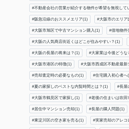
#不動産会社の営業が紹介する物件が希望を無視してい
#阪急沿線のおススメエリア(1)
#大阪市のエリア
#大阪市旭区で中古マンション購入(1)
#借地物件売
#大阪の人気商店街近くはどこが住みやすい？(1)
#大阪の長屋の将来は？(1)
#大家業は今後どうなる
#大阪市港区の特徴(1)
#大阪市西成区不動産最新デ
#売却査定時の必要なもの(1)
#住宅購入初心者へ(
#夏の家探しのベストな内覧時間とは？(1)
#長屋
#大阪市鶴見区で家探し(1)
#老後の住まいは吹田
#居住中マンション売却(1)
#長屋の隣人問題(1)
#東淀川区の空き家を売る(1)
#実家売却のアレコレ