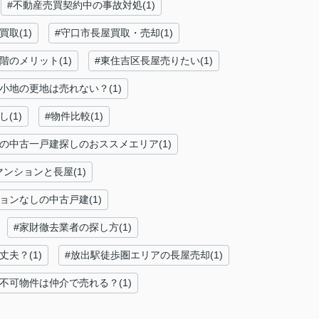
#不動産売買契約中の事故対処(1)
取(1)
#守口市長屋買取・売却(1)
階のメリット(1)
#東住吉区長屋売りたい(1)
狭小地の更地は売れない？(1)
(1)
#物件比較(1)
阪の中古一戸建探しのおススメエリア(1)
マンションと長屋(1)
ョンなしの中古戸建(1)
#家財徹去業者の探し方(1)
丈夫？(1)
#放出駅徒歩圏エリアの長屋売却(1)
不可物件は仲介で売れる？(1)