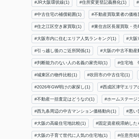
#JR大阪環状線(1)
#住所変更登記義務化(1)
#中古住宅の補償範囲(1)
#不動産買取業者の価格算
#住之江区空き家買取(1)
#東住吉区長屋買取・売却
#大阪市内に住むエリア人気ランキング(1)
#大阪
#引っ越し後のご近所関係(1)
#大阪の中古不動産動
#判断能力のない人の名義の家売却(1)
#住宅地 
#城東区の物件比較(1)
#吹田市の中古住宅(1)
#2026年GW明けの家探し(1)
#西成区津守エリアの
#不動産一括査定はどうなの(1)
#ホームステージ
#西九条周辺の中古マンション価格動向(1)
#悪い
#大阪の高級住宅地比較(1)
#固定資産税滞納したら
#大阪の子育て世代に人気の住宅地(1)
#任意売却