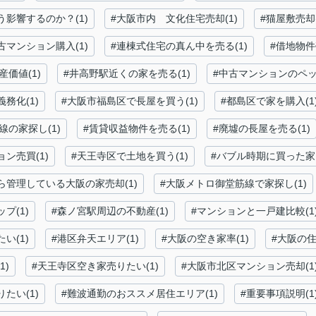
影響するのか？(1)
#大阪市内 文化住宅売却(1)
#猫屋敷売却(
古マンション購入(1)
#連棟式住宅の真ん中を売る(1)
#借地物件
産価値(1)
#井高野駅近くの家を売る(1)
#中古マンションのペッ
義務化(1)
#大阪市福島区で長屋を買う(1)
#都島区で家を購入(1
線の家探し(1)
#賃貸収益物件を売る(1)
#廃墟の長屋を売る(1)
ン売買(1)
#天王寺区で土地を買う(1)
#バブル時期に買った家を
ら管理している大阪の家売却(1)
#大阪メトロ御堂筋線で家探し(1)
プ(1)
#森ノ宮駅周辺の不動産(1)
#マンションと一戸建比較(1
い(1)
#港区弁天エリア(1)
#大阪の空き家率(1)
#大阪の住
1)
#天王寺区空き家売りたい(1)
#大阪市北区マンション売却(1
たい(1)
#難波通勤のおススメ居住エリア(1)
#重要事項説明(1