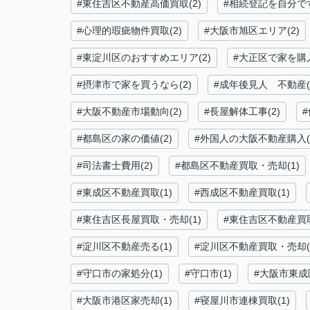
#東住吉区不動産高価買取(2)
#相続登記を自分です
#心理的瑕疵物件買取(2)
#大阪市旭区エリア(2)
#東淀川区のおすすめエリア(2)
#大正区で家を購入
#摂津市で家を買うなら(2)
#成年後見人 不動産(
#大阪不動産市場動向(2)
#長屋解体工事(2)
#都島区の家の価値(2)
#外国人の大阪不動産購入(
#司法書士費用(2)
#都島区不動産買取・売却(1)
#東成区不動産買取(1)
#西成区不動産買取(1)
#東住吉区長屋買取・売却(1)
#東住吉区不動産買取
#淀川区不動産売る(1)
#淀川区不動産買取・売却(
#守口市の家処分(1)
#守口市(1)
#大阪市東成区
#大阪市港区家売却(1)
#寝屋川市連棟買取(1)