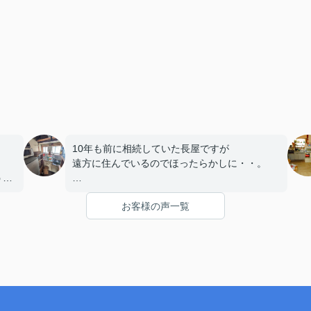
10年も前に相続していた長屋ですが
遠方に住んでいるのでほったらかしに・・。
うと
兄弟から古い家だしそろそろ処分したらと
お客様の声一覧
言われ、家の近くの不動産会社に相談。
荷物も多く残っているし、配管も損傷している
平家建なので中々買い手は現れず・・。
のが
そんな中、大阪空き家・長屋買取センターを
ネットで見つけ相談、直接買い取ってくれる
と。