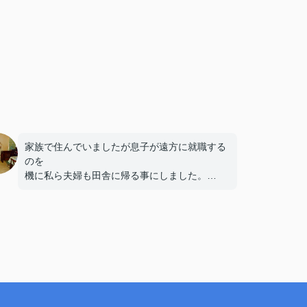
家族で住んでいましたが息子が遠方に就職する
のを
機に私ら夫婦も田舎に帰る事にしました。
家の事で何回も大阪に来るのは厳しいので
最初から不動産屋の買取で売ろうと考えていま
した。
数社に見積もりをお願いしましたが価格は
似たり寄ったり・・一番落ち着いた雰囲気の
松本さんを嫁さんが気に入り買取をお願いしま
した。