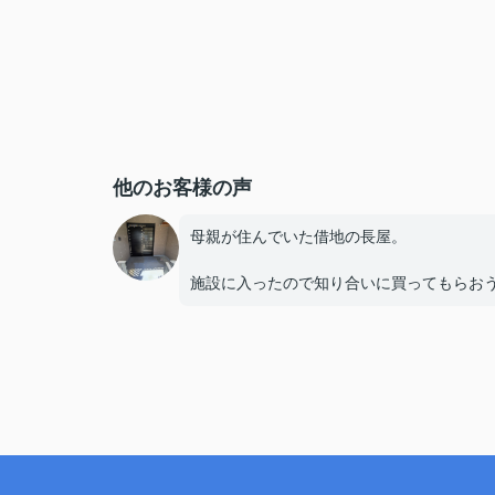
他のお客様の声
母親が住んでいた借地の長屋。
施設に入ったので知り合いに買ってもらお
声をかけましたが断られました。
地主さんに引き取ってもらう相談をするも
更地にして返してほしいと・・。
そうした中、管理会社さんから紹介された
大阪空き家・長屋買取センターさん。
査定時に買取OKの返事をいただき、母親の